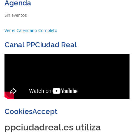
Agenda
Sin eventos
Ver el Calendario Completo
Canal PPCiudad Real
CookiesAccept
ppciudadreal.es utiliza