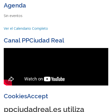
Agenda
Sin eventos
Ver el Calendario Completo
Canal PPCiudad Real
CookiesAccept
ppciudadreal.es utiliza