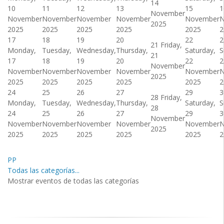
14
10
11
12
13
15
1
November
November
November
November
November
November
N
2025
2025
2025
2025
2025
2025
2
17
18
19
20
22
2
21
Friday,
Monday,
Tuesday,
Wednesday,
Thursday,
Saturday,
S
21
17
18
19
20
22
2
November
November
November
November
November
November
N
2025
2025
2025
2025
2025
2025
2
24
25
26
27
29
3
28
Friday,
Monday,
Tuesday,
Wednesday,
Thursday,
Saturday,
S
28
24
25
26
27
29
3
November
November
November
November
November
November
N
2025
2025
2025
2025
2025
2025
2
PP
Todas las categorías...
Mostrar eventos de todas las categorías