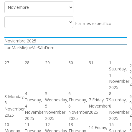
Ir al mes específico
Noviembre 2025
Lun
Mar
Mié
Jue
Vie
Sáb
Dom
27
28
29
30
31
1
2
Saturday,
2
1
N
November
2
2025
4
5
6
8
3
Monday,
9
Tuesday,
Wednesday,
Thursday,
7
Friday, 7
Saturday,
3
9
4
5
6
November
8
November
N
November
November
November
2025
November
2025
2
2025
2025
2025
2025
10
11
12
13
15
1
14
Friday,
Monday,
Tuesday,
Wednesday,
Thursday,
Saturday,
S