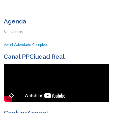
Agenda
Sin eventos
Ver el Calendario Completo
Canal PPCiudad Real
CookiesAccept