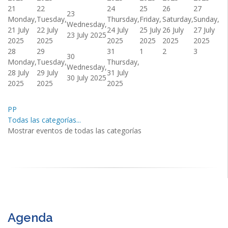
21
22
24
25
26
27
23
Monday,
Tuesday,
Thursday,
Friday,
Saturday,
Sunday,
Wednesday,
21 July
22 July
24 July
25 July
26 July
27 July
23 July 2025
2025
2025
2025
2025
2025
2025
28
29
31
1
2
3
30
Monday,
Tuesday,
Thursday,
Wednesday,
28 July
29 July
31 July
30 July 2025
2025
2025
2025
PP
Todas las categorías...
Mostrar eventos de todas las categorías
Agenda