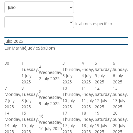
Ir al mes específico
Julio 2025
Lun
Mar
Mié
Jue
Vie
Sáb
Dom
30
1
3
4
5
6
2
Tuesday,
Thursday,
Friday,
Saturday,
Sunday,
Wednesday,
1 July
3 July
4 July
5 July
6 July
2 July 2025
2025
2025
2025
2025
2025
7
8
10
11
12
13
9
Monday,
Tuesday,
Thursday,
Friday,
Saturday,
Sunday,
Wednesday,
7 July
8 July
10 July
11 July
12 July
13 July
9 July 2025
2025
2025
2025
2025
2025
2025
14
15
17
18
19
20
16
Monday,
Tuesday,
Thursday,
Friday,
Saturday,
Sunday,
Wednesday,
14 July
15 July
17 July
18 July
19 July
20 July
16 July 2025
2025
2025
2025
2025
2025
2025