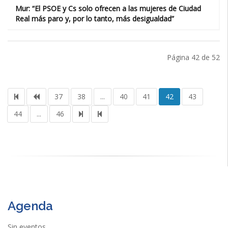
Mur: “El PSOE y Cs solo ofrecen a las mujeres de Ciudad
Real más paro y, por lo tanto, más desigualdad”
Página 42 de 52
37
38
...
40
41
42
43
44
...
46
Agenda
Sin eventos