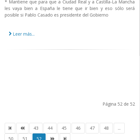
* Mantiene que para que a Ciudad Real y a Castilla-La Mancha
les vaya bien a España le tiene que ir bien y eso sólo será
posible si Pablo Casado es presidente del Gobierno
Leer más...
Página 52 de 52
43
44
45
46
47
48
...
50
51
52