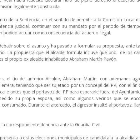
misión legalmente constituida.
nto de la Sentencia, en el sentido de permitir a la Comisión Local d
tencia judicial, continuar con su mandato por el periodo de tiemp
an podido actuar como consecuencia del acuerdo ilegal.
ebatir sobre el asunto y ha pasado a formular su propuesta, ante tal
no. La propuesta que el alcalde formula incluye que uno de los ca
s el propio ex alcalde inhabilitado Abraham Martín Pavón.
s, el tío del anterior Alcalde, Abraham Martín, con ademanes agr
Herrera, teniendo que ser sujetado por un concejal del PP, con el fin 
la calle antes que el portavoz del PP para esperarle fuera del Ayuntam
impedido su propia esposa, así como algunos vecinos que se enc
 consumado. Durante el altercado, el agresor insultó al portavoz, ll
 la correspondiente denuncia ante la Guardia Civil.
resenta a estas elecciones municipales de candidata a la alcaldía a 