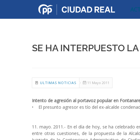
AC
SE HA INTERPUESTO L
ULTIMAS NOTICIAS
11 Mayo 2011
Intento de agresión al portavoz popular en Fontanar
• El presunto agresor es tío del ex-alcalde condenad
11. mayo. 2011.- En el día de hoy, se ha celebrado e
entre otras cuestiones, de la propuesta de la Alc
Juzgado de lo Contencioso-Administrativo de Ciuda