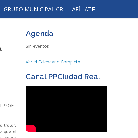
GRUPO MUNICIPAL CR
AFÍLIATE
Agenda
A
Sin eventos
Ver el Calendario Completo
Canal PPCiudad Real
el PSOE
a tratar,
z que el
el grupo