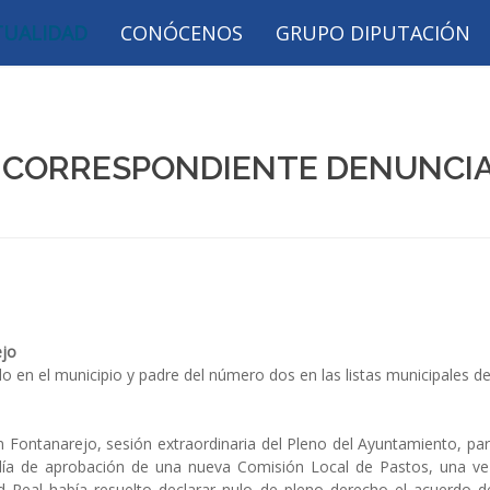
TUALIDAD
CONÓCENOS
GRUPO DIPUTACIÓN
A CORRESPONDIENTE DENUNCI
ejo
o en el municipio y padre del número dos en las listas municipales d
n Fontanarejo, sesión extraordinaria del Pleno del Ayuntamiento, par
aldía de aprobación de una nueva Comisión Local de Pastos, una ve
d Real había resuelto declarar nulo de pleno derecho el acuerdo d