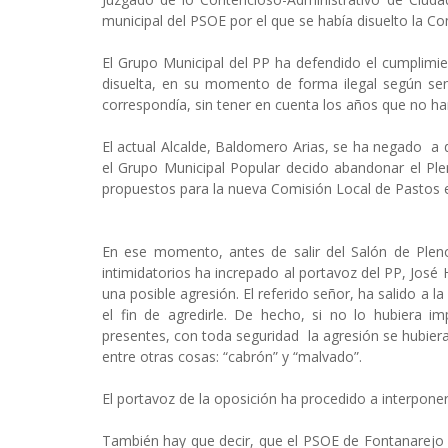
municipal del PSOE por el que se había disuelto la Co
El Grupo Municipal del PP ha defendido el cumplimie
disuelta, en su momento de forma ilegal según sen
correspondía, sin tener en cuenta los años que no h
El actual Alcalde, Baldomero Arias, se ha negado a d
el Grupo Municipal Popular decido abandonar el Ple
propuestos para la nueva Comisión Local de Pastos e
En ese momento, antes de salir del Salón de Pleno
intimidatorios ha increpado al portavoz del PP, José 
una posible agresión. El referido señor, ha salido a 
el fin de agredirle. De hecho, si no lo hubiera 
presentes, con toda seguridad la agresión se hubiera
entre otras cosas: “cabrón” y “malvado”.
El portavoz de la oposición ha procedido a interponer
También hay que decir, que el PSOE de Fontanarejo p