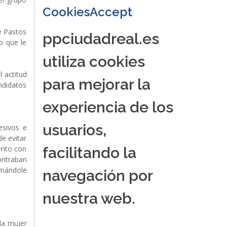
CookiesAccept
e Pastos
ppciudadreal.es
o que le
utiliza cookies
 actitud
para mejorar la
ndidatos
experiencia de los
usuarios,
esivos e
de evitar
iento con
facilitando la
ontraban
amándole
navegación por
nuestra web.
la mujer