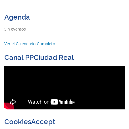
Agenda
Sin eventos
Ver el Calendario Completo
Canal PPCiudad Real
CookiesAccept