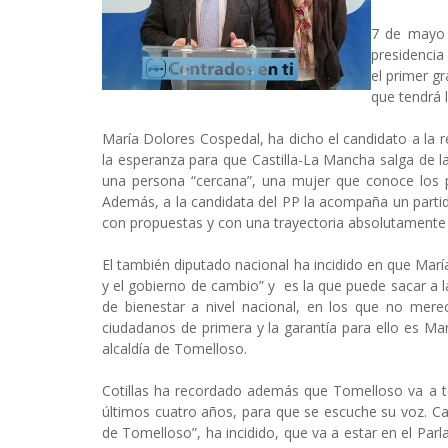
7 de mayo 
presidencia
el primer g
que tendrá 
María Dolores Cospedal, ha dicho el candidato a la re
la esperanza para que Castilla-La Mancha salga de la 
una persona “cercana”, una mujer que conoce los p
Además, a la candidata del PP la acompaña un partido,
con propuestas y con una trayectoria absolutamente 
El también diputado nacional ha incidido en que Mar
y el gobierno de cambio” y es la que puede sacar a la
de bienestar a nivel nacional, en los que no mere
ciudadanos de primera y la garantía para ello es Mar
alcaldía de Tomelloso.
Cotillas ha recordado además que Tomelloso va a t
últimos cuatro años, para que se escuche su voz. Ca
de Tomelloso”, ha incidido, que va a estar en el Parl