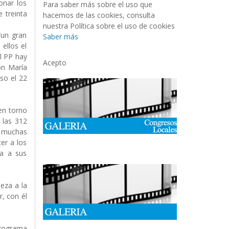
onar los
Para saber más sobre el uso que
 treinta
hacemos de las cookies, consulta
nuestra Política sobre el uso de cookies
“un gran
Saber más
ellos el
l PP hay
Acepto
on María
so el 22
en torno
 las 312
e muchas
cer a los
ta a sus
eza a la
r, con él
programa