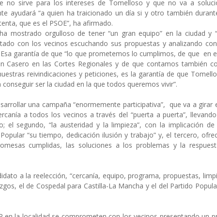
que no sirve para los intereses de Tomelloso y que no va a soluci
e ayudará “a quien ha traicionado un día si y otro también durante
tenta, que es el PSOE”, ha afirmado.
 ha mostrado orgulloso de tener “un gran equipo” en la ciudad y 
ntado con los vecinos escuchando sus propuestas y analizando con 
 Esa garantía de que “lo que prometemos lo cumplimos, de que en e
 Casero en las Cortes Regionales y de que contamos también c
uestras reivindicaciones y peticiones, es la garantía de que Tomello
 conseguir ser la ciudad en la que todos queremos vivir”.
desarrollar una campaña “enormemente participativa”, que va a girar 
ercanía a todos los vecinos a través del “puerta a puerta”, llevando
; el segundo, “la austeridad y la limpieza”, con la implicación d
opular “su tiempo, dedicación ilusión y trabajo” y, el tercero, ofre
promesas cumplidas, las soluciones a los problemas y la respues
dato a la reelección, “cercanía, equipo, programa, propuestas, limpi
azgos, el de Cospedal para Castilla-La Mancha y el del Partido Popula
 PP en la localidad se comprometen con los vecinos presentando un 