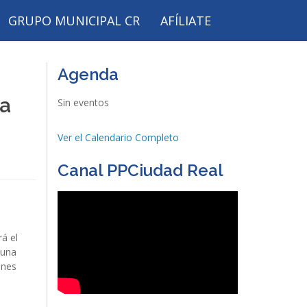
GRUPO MUNICIPAL CR
AFÍLIATE
Agenda
ra
Sin eventos
Ver el Calendario Completo
Canal PPCiudad Real
rá el
 una
ones