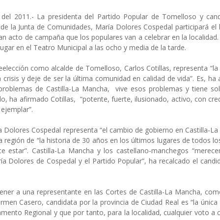
del 2011.- La presidenta del Partido Popular de Tomelloso y cand
 de la Junta de Comunidades, María Dolores Cospedal participará el 
ran acto de campaña que los populares van a celebrar en la localidad.
lugar en el Teatro Municipal a las ocho y media de la tarde.
elección como alcalde de Tomelloso, Carlos Cotillas, representa “la 
crisis y deje de ser la última comunidad en calidad de vida”. Es, ha
roblemas de Castilla-La Mancha, vive esos problemas y tiene sol
 ha afirmado Cotillas, “potente, fuerte, ilusionado, activo, con cred
ejemplar”.
ía Dolores Cospedal representa “el cambio de gobierno en Castilla-L
 región de “la historia de 30 años en los últimos lugares de todos lo
ce estar”. Castilla-La Mancha y los castellano-manchegos “merec
ía Dolores de Cospedal y el Partido Popular”, ha recalcado el candid
ener a una representante en las Cortes de Castilla-La Mancha, com
rmen Casero, candidata por la provincia de Ciudad Real es “la única
amento Regional y que por tanto, para la localidad, cualquier voto a 