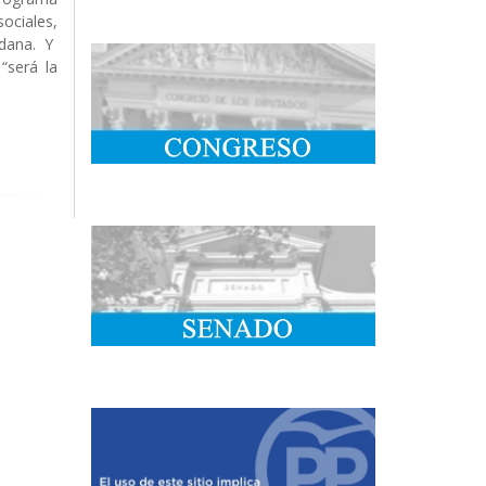
ociales,
adana. Y
“será la