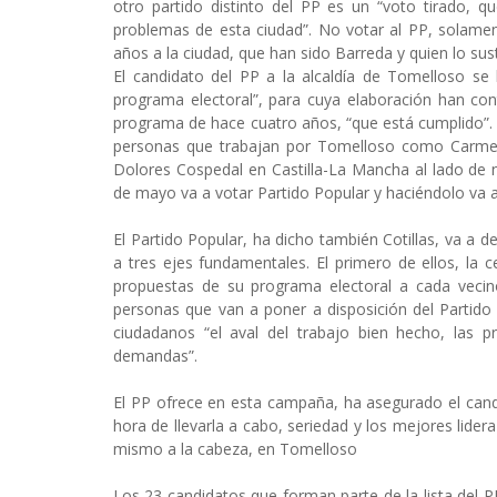
otro partido distinto del PP es un “voto tirado, 
problemas de esta ciudad”. No votar al PP, solament
años a la ciudad, que han sido Barreda y quien lo sus
El candidato del PP a la alcaldía de Tomelloso se
programa electoral”, para cuya elaboración han co
programa de hace cuatro años, “que está cumplido”.
personas que trabajan por Tomelloso como Carmen
Dolores Cospedal en Castilla-La Mancha al lado de n
de mayo va a votar Partido Popular y haciéndolo va a
El Partido Popular, ha dicho también Cotillas, va a 
a tres ejes fundamentales. El primero de ellos, la c
propuestas de su programa electoral a cada vecino
personas que van a poner a disposición del Partido P
ciudadanos “el aval del trabajo bien hecho, las 
demandas”.
El PP ofrece en esta campaña, ha asegurado el candi
hora de llevarla a cabo, seriedad y los mejores lider
mismo a la cabeza, en Tomelloso
Los 23 candidatos que forman parte de la lista del