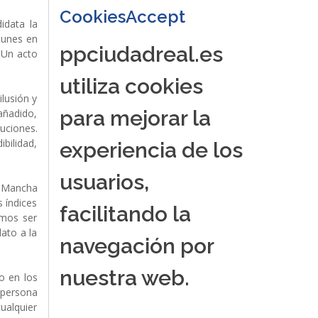
CookiesAccept
idata la
lunes en
ppciudadreal.es
 Un acto
utiliza cookies
ilusión y
para mejorar la
 añadido,
uciones.
ibilidad,
experiencia de los
usuarios,
a Mancha
s índices
facilitando la
emos ser
ato a la
navegación por
nuestra web.
o en los
 persona
cualquier