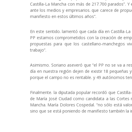
Castilla-La Mancha con más de 217.700 parados”. Y e
ante los medios y empresarios. que carece de propue
manifiesto en estos últimos años”.
En este sentido. lamentó que cada día en Castilla-
PP estamos comprometidos con la creación de emple
propuestas para que los castellano-manchegos v
trabajo”.
Asimismo. Soriano aseveró que “el PP no se va a re
día en nuestra región dejen de existir 18 pequeñas
porque el campo no es rentable. y 49 autónomos tenga
Finalmente. la diputada popular recordó que Castill
de María José Ciudad como candidata a las Cortes reg
Mancha. María Dolores Cospedal. “no sólo está valora
sino que se está poniendo de manifiesto también la i