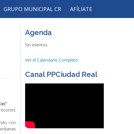
GRUPO MUNICIPAL CR
AFÍLIATE
Agenda
Sin eventos
Ver el Calendario Completo
Canal PPCiudad Real
tas”
recortes
endo con
edianas