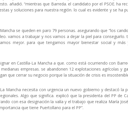
sto. añadió. “mientras que Barreda. el candidato por el PSOE. ha re
stas y soluciones para nuestra región. lo cual es evidente y se ha p
La Mancha se queden en paro 79 personas. asegurando que “los candi
o. vamos a trabajar y nos vamos a dejar la piel para conseguirlo.
ivamos mejor. para que tengamos mayor bienestar social y más
signar en Castilla-La Mancha a que. como está ocurriendo con Barre
 y medianas empresas. se abandonen 12 explotaciones agrícolas y g
n que cerrar su negocio porque la situación de crisis es insostenible
a-La Mancha necesita con urgencia un nuevo gobierno y destacó la p
ionales. Algo que significa. explicó que la presidenta del PP de Cas
ndo con esa designación la valía y el trabajo que realiza María José
mportancia que tiene Puertollano para el PP”.