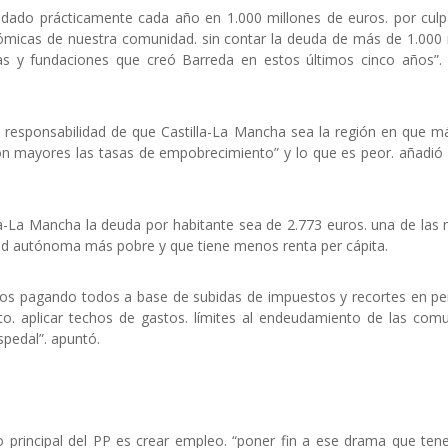
dado prácticamente cada año en 1.000 millones de euros. por culp
nómicas de nuestra comunidad. sin contar la deuda de más de 1.000 
as y fundaciones que creó Barreda en estos últimos cinco años”.
 su responsabilidad de que Castilla-La Mancha sea la región en que m
 son mayores las tasas de empobrecimiento” y lo que es peor. añadió 
lla-La Mancha la deuda por habitante sea de 2.773 euros. una de las
 autónoma más pobre y que tiene menos renta per cápita.
mos pagando todos a base de subidas de impuestos y recortes en pe
nto. aplicar techos de gastos. límites al endeudamiento de las com
pedal”. apuntó.
vo principal del PP es crear empleo. “poner fin a ese drama que te