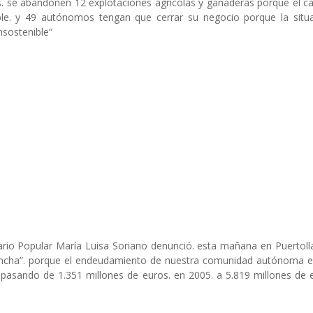
. se abandonen 12 explotaciones agrícolas y ganaderas porque el 
ble. y 49 autónomos tengan que cerrar su negocio porque la situ
insostenible”
ario Popular María Luisa Soriano denunció. esta mañana en Puertoll
ancha”. porque el endeudamiento de nuestra comunidad autónoma e
pasando de 1.351 millones de euros. en 2005. a 5.819 millones de e