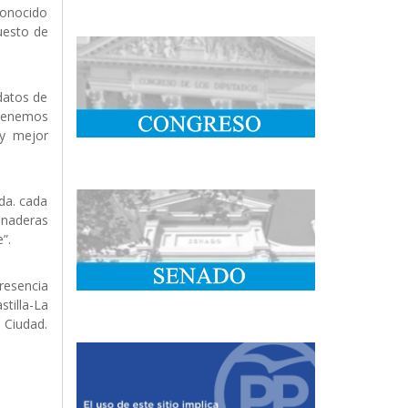
conocido
uesto de
datos de
 tenemos
 y mejor
da. cada
anaderas
”.
resencia
tilla-La
 Ciudad.