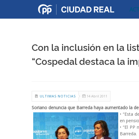
AC
Con la inclusión en la l
“Cospedal destaca la imp
ULTIMAS NOTICIAS
14 Abril 2011
Soriano denuncia que Barreda haya aumentado la deud
• “Esta 
en pensio
• “El PP 
Barreda.