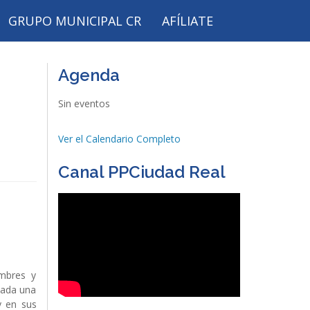
GRUPO MUNICIPAL CR
AFÍLIATE
Agenda
Sin eventos
Ver el Calendario Completo
Canal PPCiudad Real
mbres y
cada una
y en sus