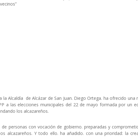
vecinos”
o a la Alcaldía de Alcázar de San Juan. Diego Ortega. ha ofrecido una
 PP a las elecciones municipales del 22 de mayo formada por un e
andando los alcazareños.
o de personas con vocación de gobierno. preparadas y comprometi
los alcazareños. Y todo ello. ha añadido. con una prioridad: la cre