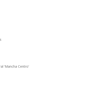
s
ral ‘Mancha Centro’