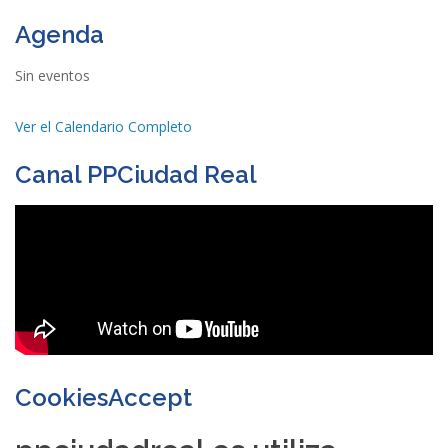
Agenda
Sin eventos
Ver el Calendario Completo
Canal PPCiudad Real
CookiesAccept