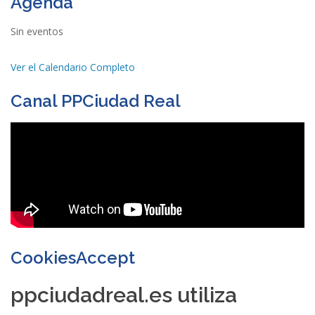
Agenda
Sin eventos
Ver el Calendario Completo
Canal PPCiudad Real
CookiesAccept
ppciudadreal.es utiliza