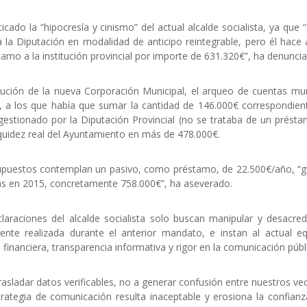
icado la “hipocresía y cinismo” del actual alcalde socialista, ya que “c
a la Diputación en modalidad de anticipo reintegrable, pero él hace 
mo a la institución provincial por importe de 631.320€”, ha denunci
ución de la nueva Corporación Municipal, el arqueo de cuentas mun
s, a los que había que sumar la cantidad de 146.000€ correspondien
estionado por la Diputación Provincial (no se trataba de un présta
liquidez real del Ayuntamiento en más de 478.000€.
supuestos contemplan un pasivo, como préstamo, de 22.500€/año, “gr
tas en 2015, concretamente 758.000€”, ha aseverado.
claraciones del alcalde socialista solo buscan manipular y desacredi
rente realizada durante el anterior mandato, e instan al actual e
financiera, transparencia informativa y rigor en la comunicación públ
trasladar datos verificables, no a generar confusión entre nuestros ve
trategia de comunicación resulta inaceptable y erosiona la confianz