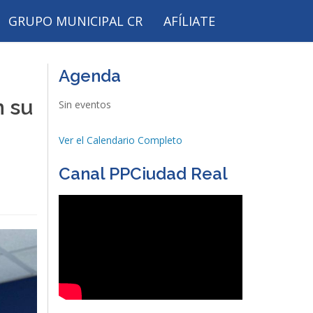
GRUPO MUNICIPAL CR
AFÍLIATE
Agenda
n su
Sin eventos
Ver el Calendario Completo
Canal PPCiudad Real