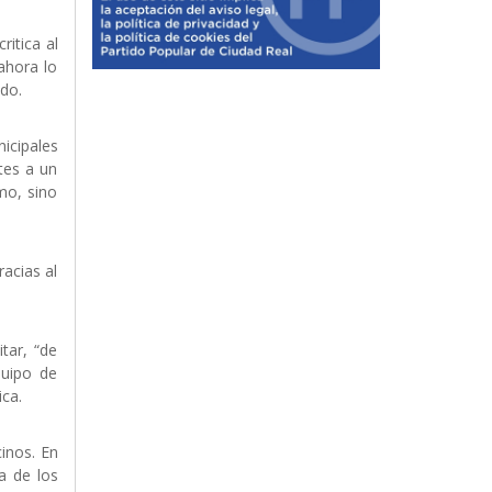
ritica al
ahora lo
ado.
icipales
tes a un
mo, sino
acias al
tar, “de
quipo de
ica.
cinos. En
a de los