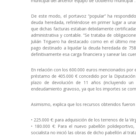
municipal del anterior equipo de Gobierno municipal”.
De este modo, el portavoz “popular” ha respondido 
deuda heredada, refiriéndose en primer lugar a unas
que dichas facturas estaban debidamente certificadas 
administrativa y contable. “Se trataba de obligacion
Julián Triguero ha destacado como en el último me
pago destinado a liquidar la deuda heredada de 758.
definitivamente esa carga financiera y sanear las cue
En relación con los 600.000 euros mencionados por el 
préstamo de 405.000 € concedido por la Diputación P
plazo de devolución de 11 años (incluyendo un
endeudamiento gravoso, ya que los importes se comp
Asimismo, explica que los recursos obtenidos fueron 
• 225.000 €: para adquisición de los terrenos de la Vi
• 180.000 €: Para el nuevo pabellón polideportivo
socialista no inició las obras de dicho pabellón al tra