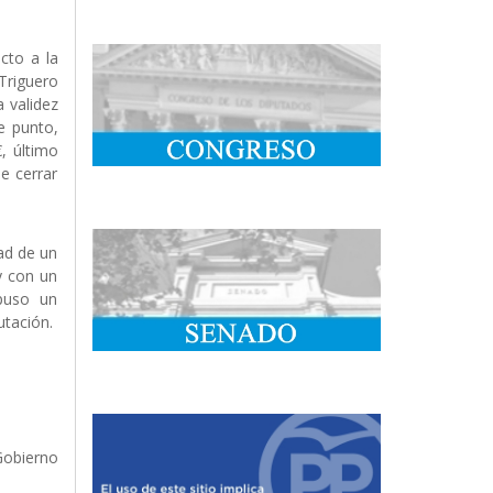
cto a la
Triguero
a validez
e punto,
, último
e cerrar
dad de un
y con un
puso un
utación.
Gobierno