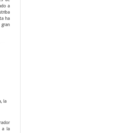
ado a
striba
ta ha
 gran
, la
rador
 a la