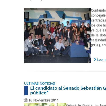
Contando 
concejale
centradas 
los que h
ya que é
de la dota
seguridad
(POT), en
Leer m
ULTIMAS NOTICIAS
El candidato al Senado Sebastián Ga
público"
16 Noviembre 2011
Sebastián García, ha lam