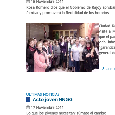
16 Noviembre 2011
Rosa Romero dice que el Gobierno de Rajoy aprobará u
familiar y promoverá la flexibilidad de los horarios
Ciudad R
visita a 
que el pa
vida lab
“garanti
general de
Leer m
ULTIMAS NOTICIAS
Acto joven NNGG
17 Noviembre 2011
Lo que los jóvenes necesitan: súmate al cambio