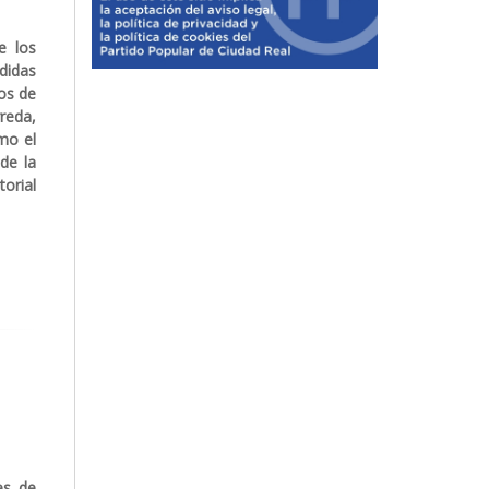
e los
didas
tos de
reda,
mo el
 de la
orial
es de