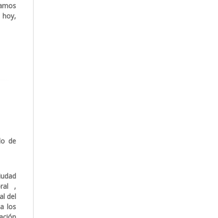
tamos
 hoy,
lo de
iudad
ral ,
l del
a los
ación