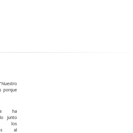
 "Nuestro
s porque
illa ha
do junto
 los
atos al