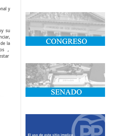
nal y
oy su
ciar,
 de la
ios ,
estar