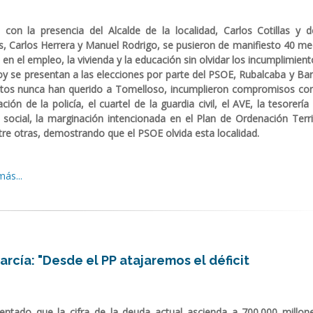
con la presencia del Alcalde de la localidad, Carlos Cotillas y d
s, Carlos Herrera y Manuel Rodrigo, se pusieron de manifiesto 40 me
en el empleo, la vivienda y la educación sin olvidar los incumplimien
oy se presentan a las elecciones por parte del PSOE, Rubalcaba y Bar
stos nunca han querido a Tomelloso, incumplieron compromisos co
ción de la policía, el cuartel de la guardia civil, el AVE, la tesorería
 social, la marginación intencionada en el Plan de Ordenación Territ
tre otras, demostrando que el PSOE olvida esta localidad.
ás...
rcía: "Desde el PP atajaremos el déficit
entado que la cifra de la deuda actual ascienda a 700.000 millon