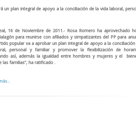
n plan integral de apoyo a la conciliación de la vida laboral, perso
eal, 16 de Noviembre de 2011.- Rosa Romero ha aprovechado h
Malagón para reunirse con afiliados y simpatizantes del PP para anun
rtido popular va a aprobar un plan integral de apoyo a la conciliación
oral, personal y familiar y promover la flexibilización de horar
zando así, además la igualdad entre hombres y mujeres y el bien
 las familias”, ha ratificado .
ás...