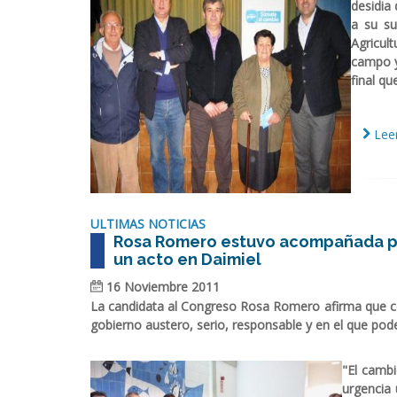
desidia
a su su
Agricul
campo y 
final q
Leer
ULTIMAS NOTICIAS
Rosa Romero estuvo acompañada por
un acto en Daimiel
16 Noviembre 2011
La candidata al Congreso Rosa Romero afirma que co
gobierno austero, serio, responsable y en el que pode
"El camb
urgencia 