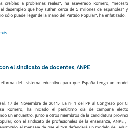
as creíbles a problemas reales", ha aseverado Romero, "necesi
 el desempleo que hoy sufren cerca de 5 millones de españoles" y
o sólo puede llegar de la mano del Partido Popular", ha enfatizado.
más...
 con el sindicato de docentes, ANPE
eforma del sistema educativo para que España tenga un mode
eal, 17 de Noviembre de 2011.- La nº 1 del PP al Congreso por C
sa Romero, ha iniciado el penúltimo día de campaña electo
do un encuentro, junto a otros miembros de la candidatura provincia
opular, con el sindicato de profesionales de la enseñanza, ANPE , 
ransmitido el mensaje de que el “PP defenderá un modelo de educ