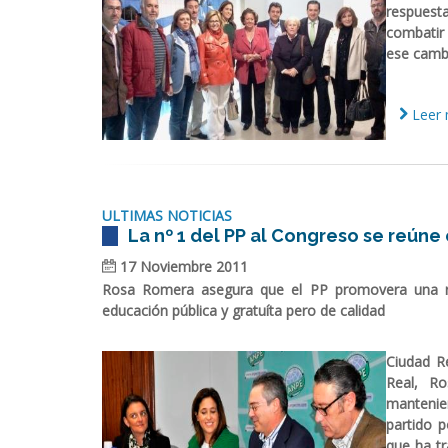
respuest
combatir
ese cambi
Leer 
ULTIMAS NOTICIAS
La nº 1 del PP al Congreso se reúne
17 Noviembre 2011
Rosa Romera asegura que el PP promovera una r
educación pública y gratuíta pero de calidad
Ciudad R
Real, Ro
mantenien
partido p
que ha t