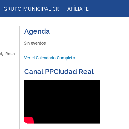
GRUPO MUNICIPAL CR
AFÍLIATE
Agenda
Sin eventos
al, Rosa
Ver el Calendario Completo
Canal PPCiudad Real