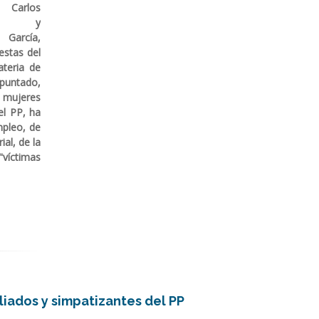
 Carlos
las y
n García,
estas del
teria de
puntado,
s mujeres
el PP, ha
pleo, de
ial, de la
víctimas
liados y simpatizantes del PP