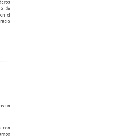
deros
io de
en el
precio
os un
s con
tamos